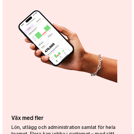
Väx med fler
Lön, utlägg och administration samlat för hela
teamet. Flera kan jobba i systemet – med rätt