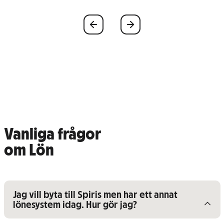
Föregående
Nästa
Vanliga frågor
om Lön
Visa/dölj innehåll för
Jag vill byta till Spiris men har ett annat
lönesystem idag. Hur gör jag?