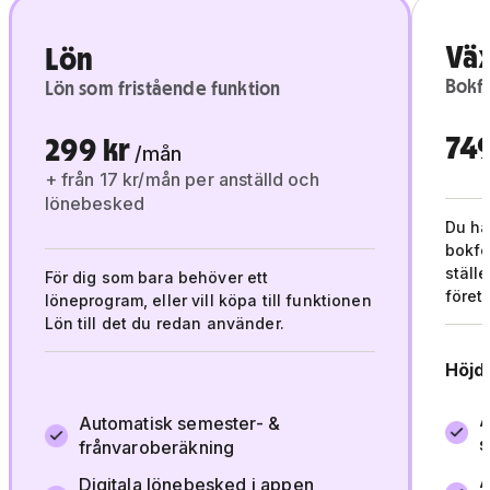
Vä
Lön
Bokfö
Lön som fristående funktion
749
299 kr
/mån
+ från 17 kr/mån per anställd och
lönebesked
Du ha
bokfö
ställe
För dig som bara behöver ett
företa
löneprogram, eller vill köpa till funktionen
Lön till det du redan använder.
Höjd
A
Automatisk semester- &
s
frånvaroberäkning
A
Digitala lönebesked i appen