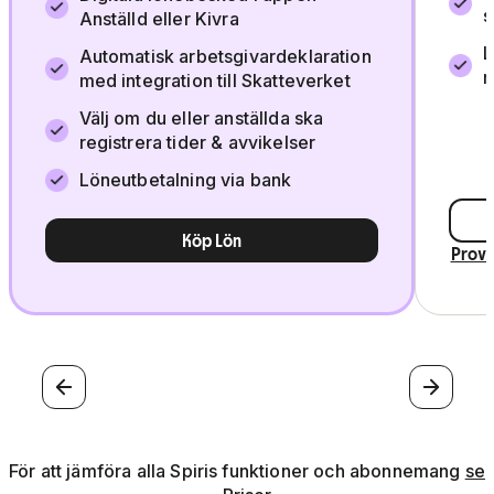
s
Anställd eller Kivra
L
Automatisk arbetsgivardeklaration
r
med integration till Skatteverket
Välj om du eller anställda ska
registrera tider & avvikelser
Löneutbetalning via bank
Köp Lön
Prova
Föregående
Nästa
För att jämföra alla Spiris funktioner och abonnemang
se