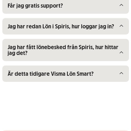
Visa/dölj innehåll för
Får jag gratis support?
Visa/dölj innehåll för
Jag har redan Lön i Spiris, hur loggar jag in?
Visa/dölj innehåll för
Jag har fått lönebesked från Spiris, hur hittar
jag det?
Visa/dölj innehåll för
Är detta tidigare Visma Lön Smart?