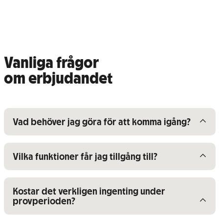
Vanliga frågor
om erbjudandet
Visa/dölj innehåll för
Vad behöver jag göra för att komma igång?
Visa/dölj innehåll för
Vilka funktioner får jag tillgång till?
Visa/dölj innehåll för
Kostar det verkligen ingenting under
provperioden?