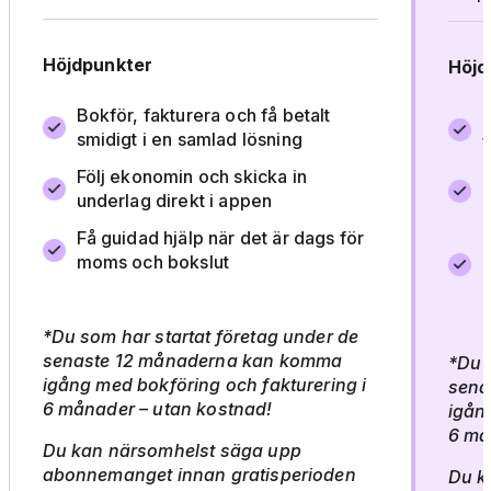
Höjdpunkter
Höjd
Bokför, fakturera och få betalt
smidigt i en samlad lösning
f
Följ ekonomin och skicka in
M
underlag direkt i appen
h
Få guidad hjälp när det är dags för
K
moms och bokslut
d
a
*Du som har startat företag under de
senaste 12 månaderna kan komma
*
Du 
igång med bokföring och fakturering i
sena
6 månader – utan kostnad!
igån
6 må
Du kan närsomhelst säga upp
abonnemanget innan gratisperioden
Du k