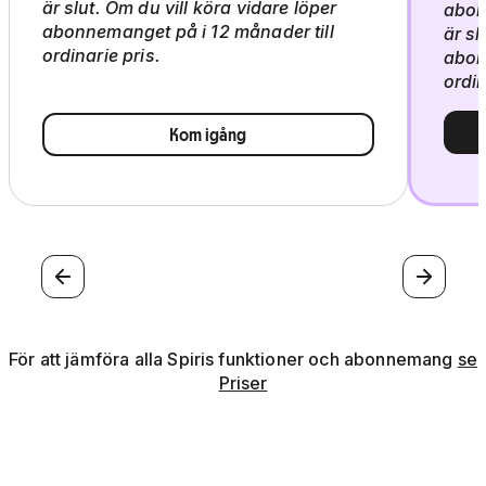
är slut. Om du vill köra vidare löper
abon
abonnemanget på i 12 månader till
är sl
ordinarie pris.
abon
ordin
Kom igång
Föregående
Nästa
För att jämföra alla Spiris funktioner och abonnemang
se
Priser