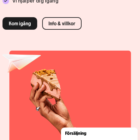
Vi hjälper dig igång
Kom igång
Info & villkor