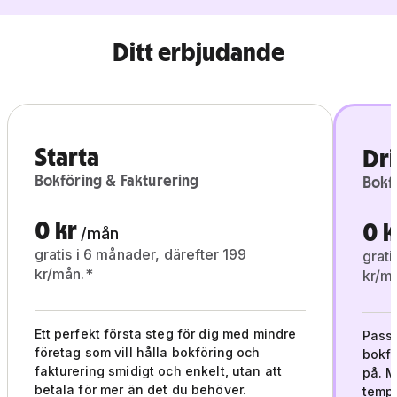
Ditt erbjudande
Starta
Dri
Bokföring & Fakturering
Bokf
0 kr
0 k
/mån
gratis i 6 månader, därefter 199
grati
kr/mån.*
kr/m
Ett perfekt första steg för dig med mindre
Passa
företag som vill hålla bokföring och
bokfö
fakturering smidigt och enkelt, utan att
på. M
betala för mer än det du behöver.
tempo