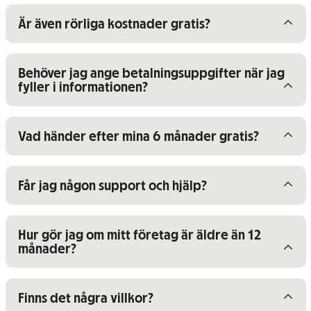
Visa/dölj innehåll för
Är även rörliga kostnader gratis?
Visa/dölj innehåll för
Behöver jag ange betalningsuppgifter när jag
fyller i informationen?
Visa/dölj innehåll för
Vad händer efter mina 6 månader gratis?
Visa/dölj innehåll för
Får jag någon support och hjälp?
Visa/dölj innehåll för
Hur gör jag om mitt företag är äldre än 12
månader?
Visa/dölj innehåll för
Finns det några villkor?