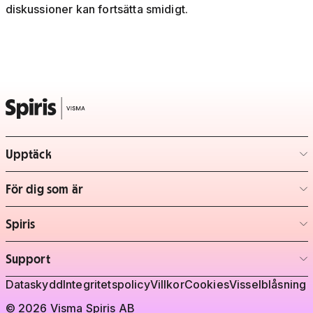
diskussioner kan fortsätta smidigt.
Upptäck
– klicka för att expandera lista
För dig som är
– klicka för att expandera lista
Spiris
– klicka för att expandera lista
Support
– klicka för att expandera lista
Juridisk information
Dataskydd
Integritetspolicy
Villkor
Cookies
Visselblåsning
© 2026 Visma Spiris AB