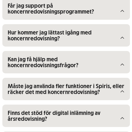
Visa/dölj innehåll för
Får jag support på
koncernredovisningsprogrammet?
Visa/dölj innehåll för
Hur kommer jag lättast igång med
koncernredovisning?
Visa/dölj innehåll för
Kan jag få hjälp med
koncernredovisningsfrågor?
Visa/dölj innehåll för
Måste jag använda fler funktioner i Spiris, eller
räcker det med koncernredovisning?
Visa/dölj innehåll för
Finns det stöd för digital inlämning av
årsredovisning?