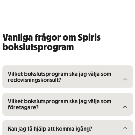
Vanliga frågor om Spiris
bokslutsprogram
Visa/dölj innehåll för
Vilket bokslutsprogram ska jag välja som
redovisningskonsult?
Visa/dölj innehåll för
Vilket bokslutsprogram ska jag välja som
företagare?
Visa/dölj innehåll för
Kan jag få hjälp att komma igång?