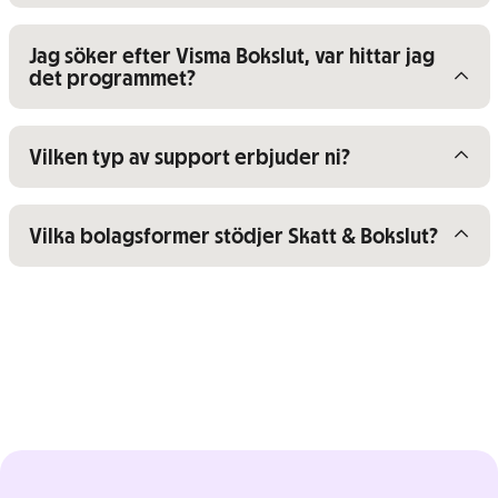
Visa/dölj innehåll för
Jag söker efter Visma Bokslut, var hittar jag
det programmet?
Visa/dölj innehåll för
Vilken typ av support erbjuder ni?
Visa/dölj innehåll för
Vilka bolagsformer stödjer Skatt & Bokslut?