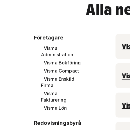
Alla 
Företagare
Vi
Visma
Administration
Visma Bokföring
Visma Compact
Vi
Visma Enskild
Firma
Visma
Fakturering
Vi
Visma Lön
Redovisningsbyrå