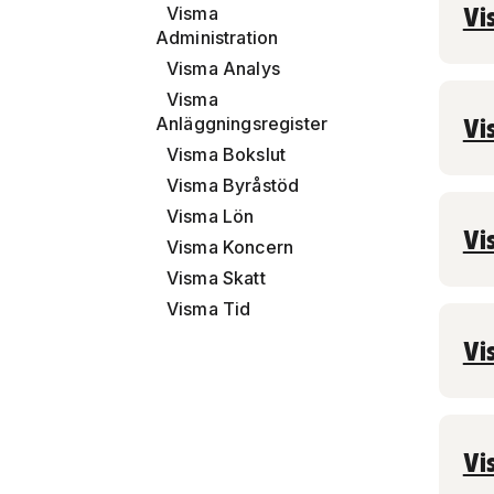
Vi
Visma
Administration
Visma Analys
Visma
Vi
Anläggningsregister
Visma Bokslut
Visma Byråstöd
Visma Lön
Vi
Visma Koncern
Visma Skatt
Visma Tid
Vi
Vi