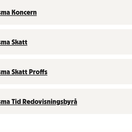
sma Koncern
sma Skatt
sma Skatt Proffs
sma Tid Redovisningsbyrå