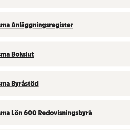
sma Anläggningsregister
sma Bokslut
sma Byråstöd
sma Lön 600 Redovisningsbyrå