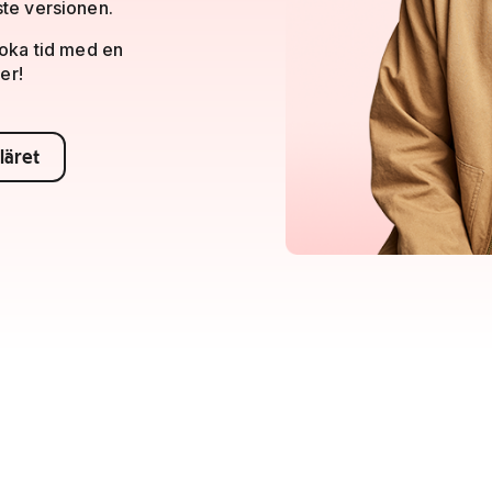
aste versionen.
 Boka tid med en
mer!
uläret