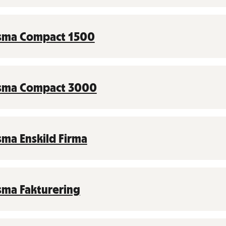
sma Compact 1500
sma Compact 3000
sma Enskild Firma
sma Fakturering