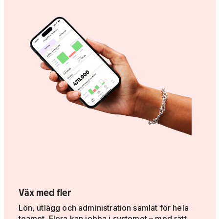
Väx med fler
Lön, utlägg och administration samlat för hela
teamet. Flera kan jobba i systemet – med rätt