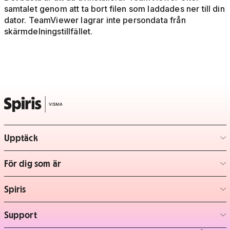
samtalet genom att ta bort filen som laddades ner till din
dator. TeamViewer lagrar inte persondata från
skärmdelningstillfället.
Upptäck
– klicka för att expandera lista
För dig som är
– klicka för att expandera lista
Spiris
– klicka för att expandera lista
Support
– klicka för att expandera lista