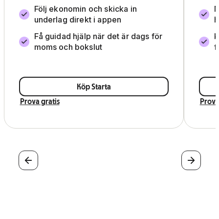
Följ ekonomin och skicka in
M
underlag direkt i appen
h
Få guidad hjälp när det är dags för
K
moms och bokslut
f
Köp Starta
Prova gratis
Prova
Föregående
Nästa