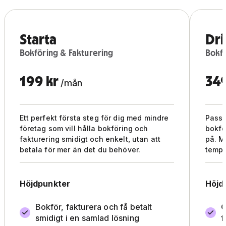
Starta
Dri
Bokföring & Fakturering
Bokfö
199 kr
349
/mån
Ett perfekt första steg för dig med mindre
Passa
företag som vill hålla bokföring och
bokfö
fakturering smidigt och enkelt, utan att
på. M
betala för mer än det du behöver.
tempo
Höjdpunkter
Höjd
Bokför, fakturera och få betalt
O
smidigt i en samlad lösning
f