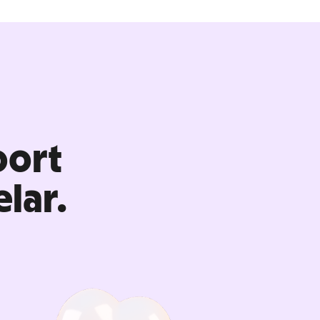
oort
lar.