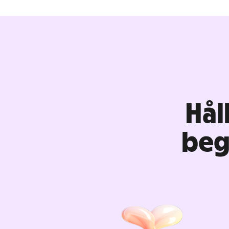
Hål
beg