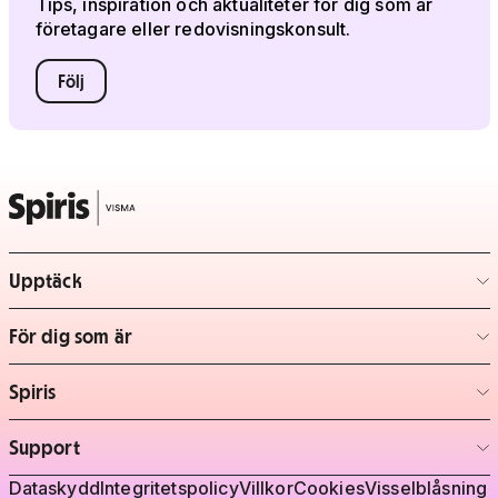
Tips, inspiration och aktualiteter för dig som är
företagare eller redovisningskonsult.
Följ
Upptäck
– klicka för att expandera lista
För dig som är
– klicka för att expandera lista
Spiris
– klicka för att expandera lista
Support
– klicka för att expandera lista
Juridisk information
Dataskydd
Integritetspolicy
Villkor
Cookies
Visselblåsning