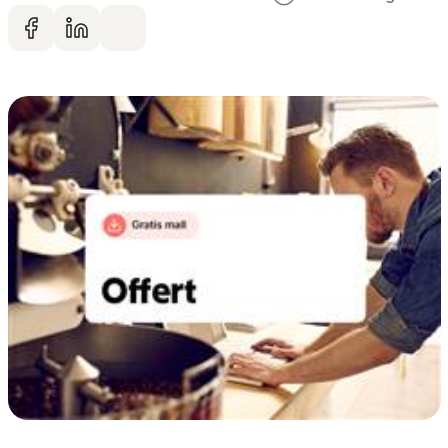
Dela på facebook
Dela på LinkedIn
Dela via mail
Gå vidare till artikelns
innehåll