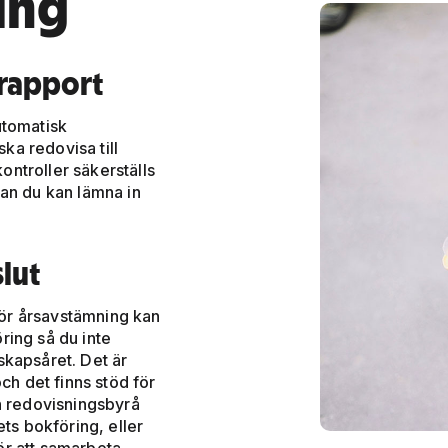
ing
rapport
utomatisk
ka redovisa till
ntroller säkerställs
nan du kan lämna in
slut
ör årsavstämning kan
ring så du inte
skapsåret. Det är
och det finns stöd för
en redovisningsbyrå
ets bokföring, eller