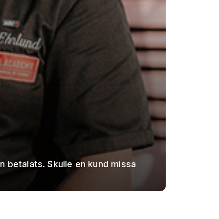
en betalats. Skulle en kund missa
Jag får h
sparar ti