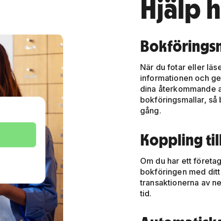
Hjälp 
Bokföringsm
När du fotar eller läs
informationen och ger
dina återkommande a
bokföringsmallar, så b
gång.
Koppling ti
Om du har ett företa
bokföringen med ditt
transaktionerna av ne
tid.