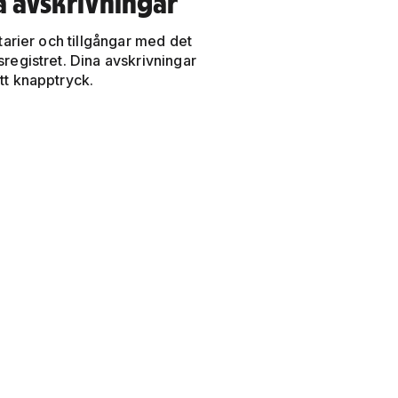
 avskrivningar
tarier och tillgångar med det
registret. Dina avskrivningar
t knapptryck.