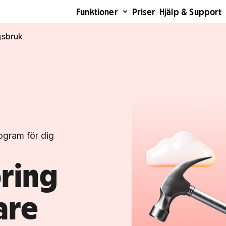
Funktioner
Priser
Hjälp & Support
sbruk
ogram för dig
ring
are