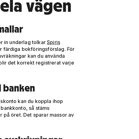
hela vägen
allar
er in underlag tolkar
Spiris
 färdiga bokföringsförslag. För
vräkningar kan du använda
lir det korrekt registrerat varje
ll banken
gskonto kan du koppla ihop
 bankkonto, så stäms
r på öret. Det sparar massor av