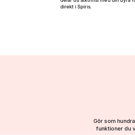
delar du åtkomst med din byrå f
direkt i Spiris.
Gör som hundratu
funktioner du v