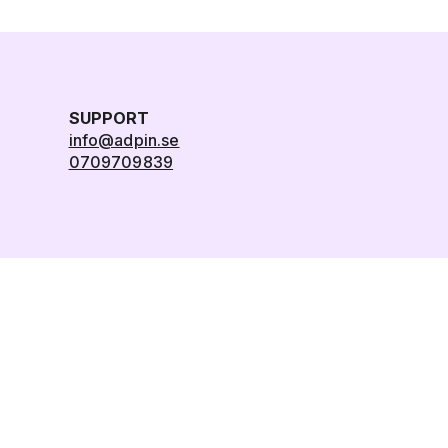
SUPPORT
info@adpin.se
0709709839