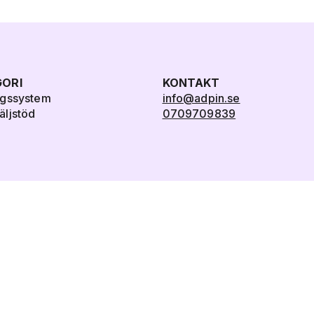
ORI
KONTAKT
ngssystem
info@adpin.se
ljstöd
0709709839