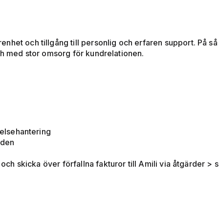
nhet och tillgång till personlig och erfaren support. På s
och med stor omsorg för kundrelationen.
nelsehantering
iden
t och skicka över förfallna fakturor till Amili via åtgärder 