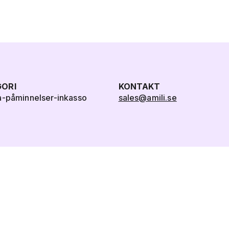
ORI
KONTAKT
a-påminnelser-inkasso
sales@amili.se