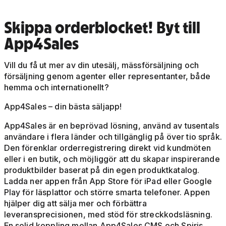
Skippa orderblocket! Byt till
App4Sales
Vill du få ut mer av din utesälj, mässförsäljning och
försäljning genom agenter eller representanter, både
hemma och internationellt?
App4Sales – din bästa säljapp!
App4Sales är en beprövad lösning, använd av tusentals
användare i flera länder och tillgänglig på över tio språk.
Den förenklar orderregistrering direkt vid kundmöten
eller i en butik, och möjliggör att du skapar inspirerande
produktbilder baserat på din egen produktkatalog.
Ladda ner appen från App Store för iPad eller Google
Play för läsplattor och större smarta telefoner. Appen
hjälper dig att sälja mer och förbättra
leveransprecisionen, med stöd för streckkodsläsning.
En solid koppling mellan App4Sales CMS och Spiris