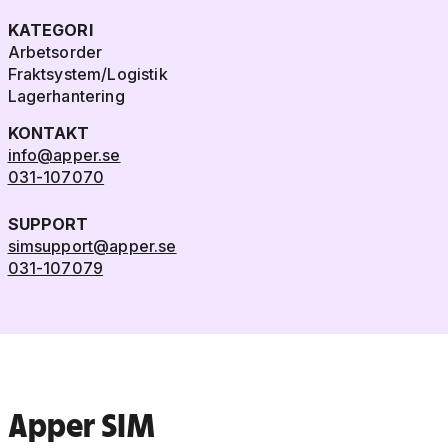
KATEGORI
Arbetsorder
Fraktsystem/Logistik
Lagerhantering
KONTAKT
info@apper.se
031-107070
SUPPORT
simsupport@apper.se
031-107079
Apper SIM