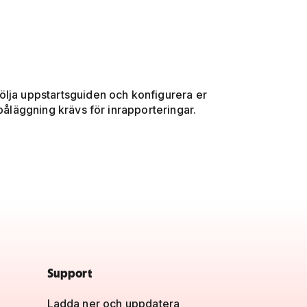
t följa uppstartsguiden och konfigurera er
påläggning krävs för inrapporteringar.
Support
Ladda ner och uppdatera