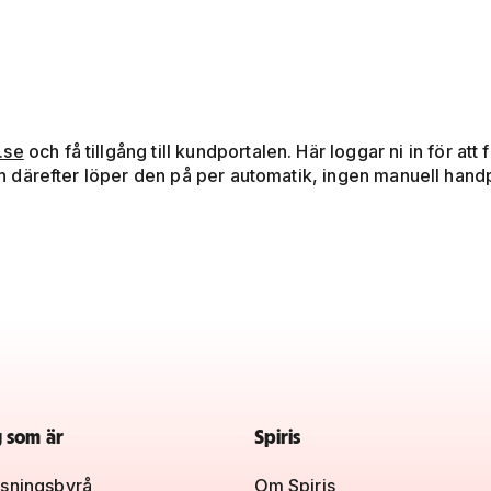
.se
och få tillgång till kundportalen. Här loggar ni in för at
 och därefter löper den på per automatik, ingen manuell hand
g som är
Spiris
sningsbyrå
Om Spiris