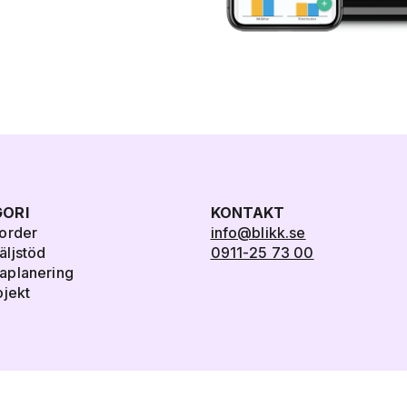
ORI
KONTAKT
order
info@blikk.se
ljstöd
0911-25 73 00
aplanering
ojekt