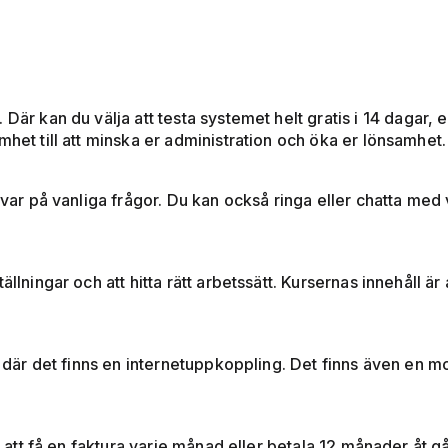
. Där kan du välja att testa systemet helt gratis i 14 dagar,
mhet till att minska er administration och öka er lönsamhet.
svar på vanliga frågor. Du kan också ringa eller chatta med
ällningar och att hitta rätt arbetssätt. Kursernas innehåll 
lt där det finns en internetuppkoppling. Det finns även en
ja att få en faktura varje månad eller betala 12 månader åt 