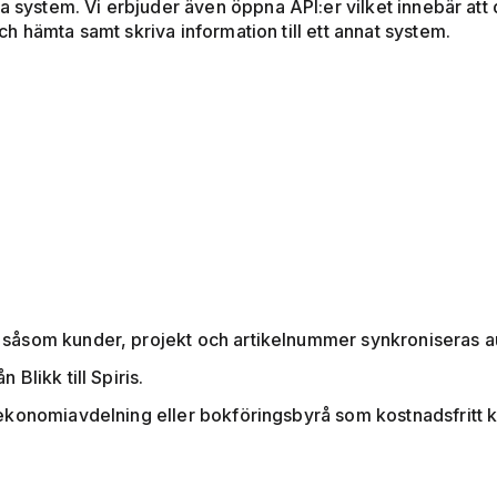
ra system. Vi erbjuder även öppna API:er vilket innebär at
 hämta samt skriva information till ett annat system.
a såsom kunder, projekt och artikelnummer synkroniseras 
 Blikk till Spiris.
 ekonomiavdelning eller bokföringsbyrå som kostnadsfritt kan