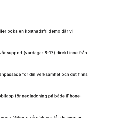
 eller boka en kostnadsfri demo där vi
 vår support (vardagar 8-17) direkt inne från
är anpassade för din verksamhet och det finns
 mobilapp för nedladdning på både iPhone-
gången. Väljer du årsfaktura får du även en