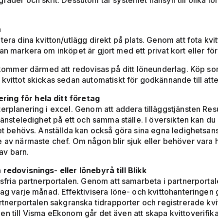
grader och skift. Dessutom tar systemet hänsyn till olika 
n
era dina kvitton/utlägg direkt på plats. Genom att fota kvit
an markera om inköpet är gjort med ett privat kort eller fö
ch kommer därmed att redovisas på ditt löneunderlag. Köp 
kvittot skickas sedan automatiskt för godkännande till atte
ing för hela ditt företag
terplanering i excel. Genom att addera tilläggstjänsten Re
jänsteledighet på ett och samma ställe. I översikten kan du
det behövs. Anställda kan också göra sina egna ledighetsans
e av närmaste chef. Om någon blir sjuk eller behöver vara 
av barn.
 redovisnings- eller lönebyrå till Blikk
dsfria partnerportalen. Genom att samarbeta i partnerportal
ag varje månad. Effektivisera löne- och kvittohanteringen ge
artnerportalen sakgranska tidrapporter och registrerade kvit
n till Visma eEkonom går det även att skapa kvittoverifikat