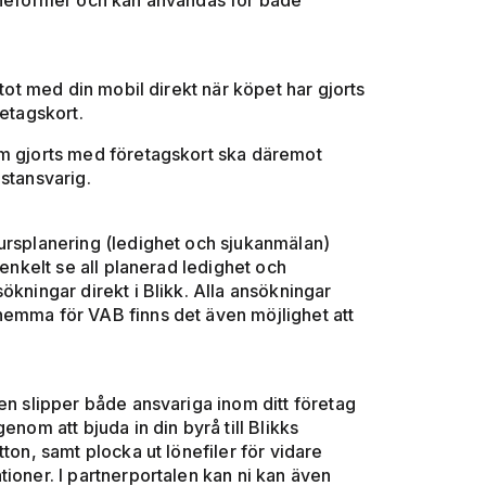
löneformer och kan användas för både
tot med din mobil direkt när köpet har gjorts
retagskort.
som gjorts med företagskort ska däremot
stansvarig.
sursplanering (ledighet och sjukanmälan)
 enkelt se all planerad ledighet och
ökningar direkt i Blikk. Alla ansökningar
hemma för VAB finns det även möjlighet att
en slipper både ansvariga inom ditt företag
nom att bjuda in din byrå till Blikks
ton, samt plocka ut lönefiler för vidare
ioner. I partnerportalen kan ni kan även