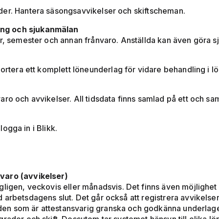
der. Hantera säsongsavvikelser och skiftscheman.
ing och sjukanmälan
ar, semester och annan frånvaro. Anställda kan även göra 
portera ett komplett löneunderlag för vidare behandling i 
ro och avvikelser. All tidsdata finns samlad på ett och sa
 logga in i Blikk.
varo (avvikelser)
ligen, veckovis eller månadsvis. Det finns även möjlighet a
arbetsdagens slut. Det går också att registrera avvikelser
n den som är attestansvarig granska och godkänna underlage