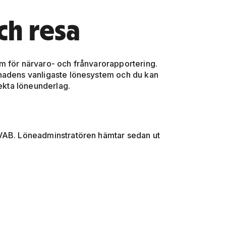
ch resa
em för närvaro- och frånvarorapportering.
knadens vanligaste lönesystem och du kan
rekta löneunderlag.
h VAB. Löneadminstratören hämtar sedan ut