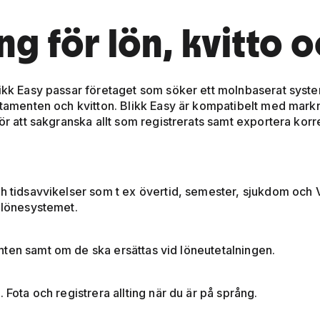
g för lön, kvitto o
likk Easy passar företaget som söker ett molnbaserat syst
aktamenten och kvitton. Blikk Easy är kompatibelt med mar
för att sakgranska allt som registrerats samt exportera kor
och tidsavvikelser som t ex övertid, semester, sjukdom oc
l lönesystemet.
ten samt om de ska ersättas vid löneutetalningen.
 Fota och registrera allting när du är på språng.