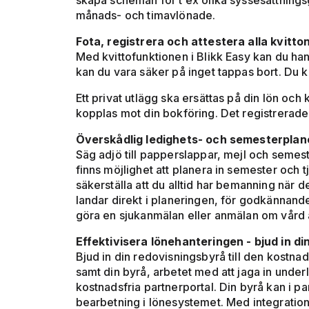
skapa scheman för t ex olika syssesättnings
månads- och timavlönade.
Fota, registrera och attestera alla kvitto
Med kvittofunktionen i Blikk Easy kan du hant
kan du vara säker på inget tappas bort. Du k
Ett privat utlägg ska ersättas på din lön o
kopplas mot din bokföring. Det registrerade 
Överskådlig ledighets- och semesterplaner
Säg adjö till papperslappar, mejl och semes
finns möjlighet att planera in semester och t
säkerställa att du alltid har bemanning när 
landar direkt i planeringen, för godkännand
göra en sjukanmälan eller anmälan om vård 
Effektivisera lönehanteringen - bjud in din
Bjud in din redovisningsbyrå till den kostna
samt din byrå, arbetet med att jaga in underl
kostnadsfria partnerportal. Din byrå kan i p
bearbetning i lönesystemet. Med integratione