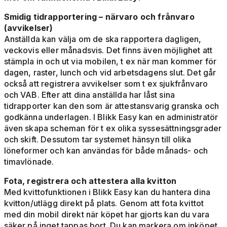
Smidig tidrapportering – närvaro och frånvaro
(avvikelser)
Anställda kan välja om de ska rapportera dagligen,
veckovis eller månadsvis. Det finns även möjlighet att
stämpla in och ut via mobilen, t ex när man kommer för
dagen, raster, lunch och vid arbetsdagens slut. Det går
också att registrera avvikelser som t ex sjukfrånvaro
och VAB. Efter att dina anställda har låst sina
tidrapporter kan den som är attestansvarig granska och
godkänna underlagen. I Blikk Easy kan en administratör
även skapa scheman för t ex olika syssesättningsgrader
och skift. Dessutom tar systemet hänsyn till olika
löneformer och kan användas för både månads- och
timavlönade.
Fota, registrera och attestera alla kvitton
Med kvittofunktionen i Blikk Easy kan du hantera dina
kvitton/utlägg direkt på plats. Genom att fota kvittot
med din mobil direkt när köpet har gjorts kan du vara
säker på inget tappas bort. Du kan markera om inköpet