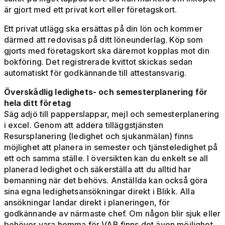
är gjort med ett privat kort eller företagskort.
Ett privat utlägg ska ersättas på din lön och kommer
därmed att redovisas på ditt löneunderlag. Köp som
gjorts med företagskort ska däremot kopplas mot din
bokföring. Det registrerade kvittot skickas sedan
automatiskt för godkännande till attestansvarig.
Överskådlig ledighets- och semesterplanering för
hela ditt företag
Säg adjö till papperslappar, mejl och semesterplanering
i excel. Genom att addera tilläggstjänsten
Resursplanering (ledighet och sjukanmälan) finns
möjlighet att planera in semester och tjänsteledighet på
ett och samma ställe. I översikten kan du enkelt se all
planerad ledighet och säkerställa att du alltid har
bemanning när det behövs. Anställda kan också göra
sina egna ledighetsansökningar direkt i Blikk. Alla
ansökningar landar direkt i planeringen, för
godkännande av närmaste chef. Om någon blir sjuk eller
behöver vara hemma för VAB finns det även möjlighet