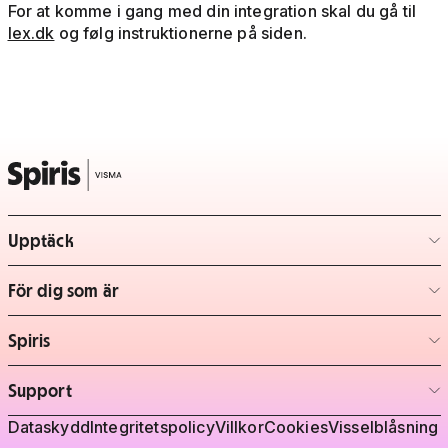
For at komme i gang med din integration skal du gå til
Iex.dk
og følg instruktionerne på siden.
Upptäck
– klicka för att expandera lista
För dig som är
– klicka för att expandera lista
Spiris
– klicka för att expandera lista
Support
– klicka för att expandera lista
Juridisk information
Dataskydd
Integritetspolicy
Villkor
Cookies
Visselblåsning