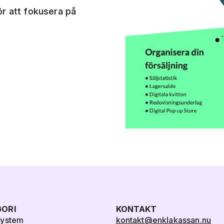
ör att fokusera på
ORI
KONTAKT
system
kontakt@enklakassan.nu