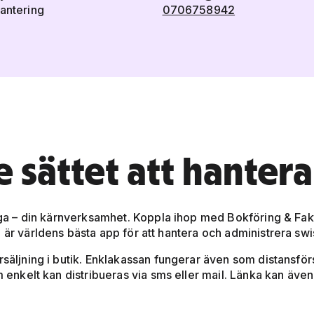
hantering
0706758942
 sättet att hantera
ktiga – din kärnverksamhet. Koppla ihop med Bokföring & Fa
 är världens bästa app för att hantera och administrera swi
örsäljning i butik. Enklakassan fungerar även som distansf
om enkelt kan distribueras via sms eller mail. Länka kan äve