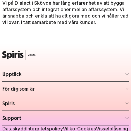
Vi på Dialect i Skövde har lång erfarenhet av att bygga
affärssystem och integrationer mellan affärssystem. Vi
är snabba och enkla att ha att göra med och vi håller vad
vi lovar, i tätt samarbete med våra kunder.
Upptäck
– klicka för att expandera lista
För dig som är
– klicka för att expandera lista
Spiris
– klicka för att expandera lista
Support
– klicka för att expandera lista
Juridisk information
Dataskydd
Integritetspolicy
Villkor
Cookies
Visselblåsning