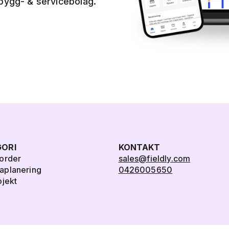
 bygg- & servicebolag.
ORI
KONTAKT
order
sales@fieldly.com
aplanering
0426005650
ojekt