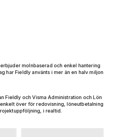
dly erbjuder molnbaserad och enkel hantering
g har Fieldly använts i mer än en halv miljon
lan Fieldly och Visma Administration och Lön
enkelt över för redovisning, löneutbetalning
jektuppföljning, i realtid.