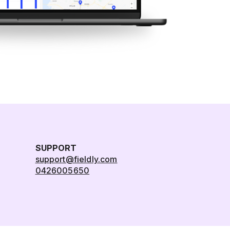
SUPPORT
support@fieldly.com
0426005650