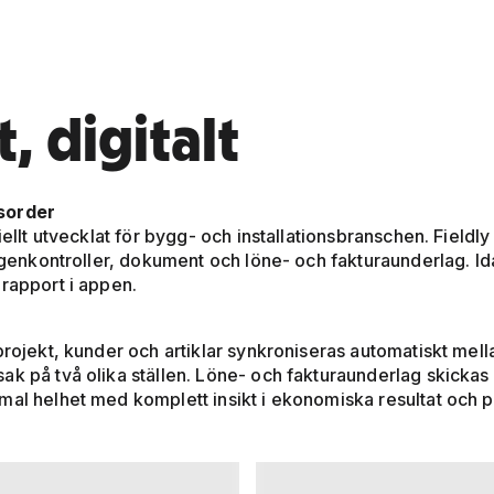
, digitalt
tsorder
ciellt utvecklat för bygg- och installationsbranschen. Fiel
 egenkontroller, dokument och löne- och fakturaunderlag. Ida
 rapport i appen.
projekt, kunder och artiklar synkroniseras automatiskt mel
ak på två olika ställen. Löne- och fakturaunderlag skickas 
al helhet med komplett insikt i ekonomiska resultat och pro