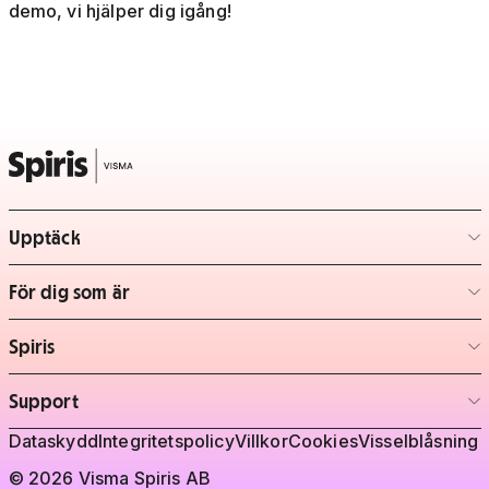
demo, vi hjälper dig igång!
Upptäck
– klicka för att expandera lista
För dig som är
– klicka för att expandera lista
Spiris
– klicka för att expandera lista
Support
– klicka för att expandera lista
Juridisk information
Dataskydd
Integritetspolicy
Villkor
Cookies
Visselblåsning
© 2026 Visma Spiris AB