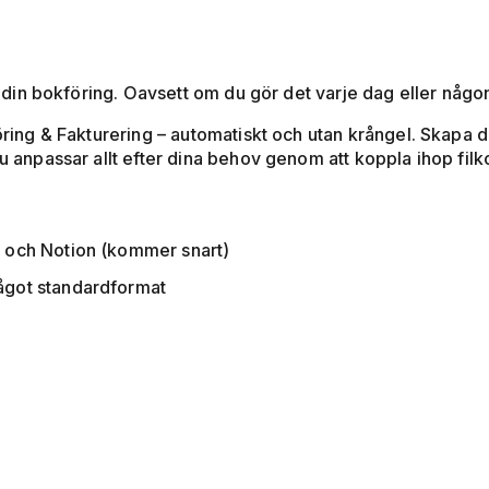
ån din bokföring. Oavsett om du gör det varje dag eller någo
föring & Fakturering – automatiskt och utan krångel. Skapa 
Du anpassar allt efter dina behov genom att koppla ihop fil
ts och Notion (kommer snart)
något standardformat