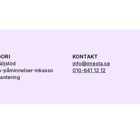
ORI
KONTAKT
ljstöd
info@imexta.se
a-påminnelser-inkasso
010-641 12 12
antering