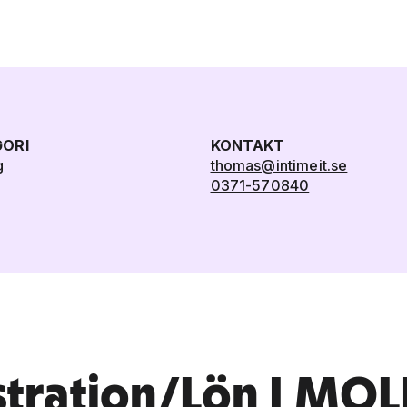
ORI
KONTAKT
g
thomas@intimeit.se
0371-570840
stration/Lön I MO