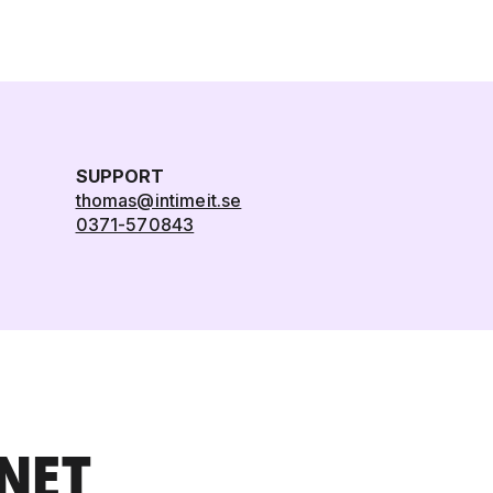
SUPPORT
thomas@intimeit.se
0371-570843
LNET