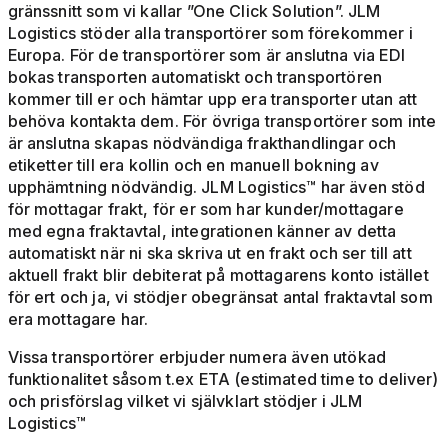
gränssnitt som vi kallar ”One Click Solution”. JLM
Logistics stöder alla transportörer som förekommer i
Europa. För de transportörer som är anslutna via EDI
bokas transporten automatiskt och transportören
kommer till er och hämtar upp era transporter utan att
behöva kontakta dem. För övriga transportörer som inte
är anslutna skapas nödvändiga frakthandlingar och
etiketter till era kollin och en manuell bokning av
upphämtning nödvändig. JLM Logistics™ har även stöd
för mottagar frakt, för er som har kunder/mottagare
med egna fraktavtal, integrationen känner av detta
automatiskt när ni ska skriva ut en frakt och ser till att
aktuell frakt blir debiterat på mottagarens konto istället
för ert och ja, vi stödjer obegränsat antal fraktavtal som
era mottagare har.
Vissa transportörer erbjuder numera även utökad
funktionalitet såsom t.ex ETA (estimated time to deliver)
och prisförslag vilket vi självklart stödjer i JLM
Logistics™