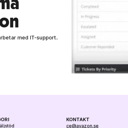
sma
ion
rbetar med IT-support.
ORI
KONTAKT
ljstöd
ce@avazon.se