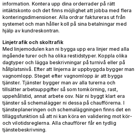
information. Kontera upp dina orderrader på rätt
intäktskonto och det finns möjlighet att jobba med flera
konteringsdimensioner. Alla ordrar faktureras ut från
systemet och man håller koll på sina betalningar med
hjälp av kundreskontran.
Linjetrafik och skoltrafik
Med linjemodulen kan ni bygga upp era linjer med alla
ingående turer och ha olika restidstyper. Koppla olika
dagtyper och lägga beskrivningar på turnivå eller på
hållplatsnivå. Efter att linjerna är uppbyggda bygger man
vagnomlopp. Steget efter vagnomlopp är att bygga
tjänster. Tjänster bygger man av alla turerna och
tillsätter arbetsuppgifter så som tomkörning, rast,
uppehållstid, annat arbete osv. När ni byggt klart era
tjänster så schemalägger ni dessa på chaufförerna. I
tjänsteplaneringen och schemaläggningen finns det en
tilläggsfunktion så att ni kan köra en validering mot kör-
och vilotidsreglerna. Alla chaufförer får en tydlig
tjänstebeskrivning.