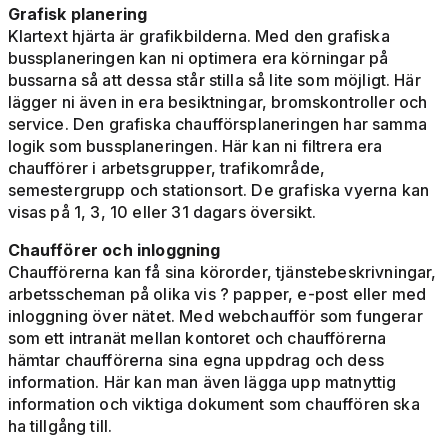
Grafisk planering
Klartext hjärta är grafikbilderna. Med den grafiska
bussplaneringen kan ni optimera era körningar på
bussarna så att dessa står stilla så lite som möjligt. Här
lägger ni även in era besiktningar, bromskontroller och
service. Den grafiska chaufförsplaneringen har samma
logik som bussplaneringen. Här kan ni filtrera era
chaufförer i arbetsgrupper, trafikområde,
semestergrupp och stationsort. De grafiska vyerna kan
visas på 1, 3, 10 eller 31 dagars översikt.
Chaufförer och inloggning
Chaufförerna kan få sina körorder, tjänstebeskrivningar,
arbetsscheman på olika vis ? papper, e-post eller med
inloggning över nätet. Med webchaufför som fungerar
som ett intranät mellan kontoret och chaufförerna
hämtar chaufförerna sina egna uppdrag och dess
information. Här kan man även lägga upp matnyttig
information och viktiga dokument som chauffören ska
ha tillgång till.