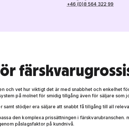
+46 (0)8 564 322 99
ör färskvarugrossi
n och vet hur viktigt det är med snabbhet och enkelhet för
ystem på molnet för smidig tillgång även för säljare som j
samt stödjer era säljare att snabbt få tillgång till all relev
t passa den komplexa prissättningen i färskvarubranschen. m
or genom påslagsfaktor på kundnivå.