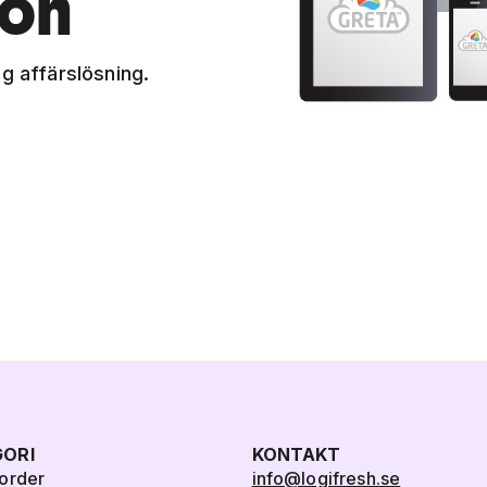
ion
g affärslösning.
ORI
KONTAKT
order
info@logifresh.se