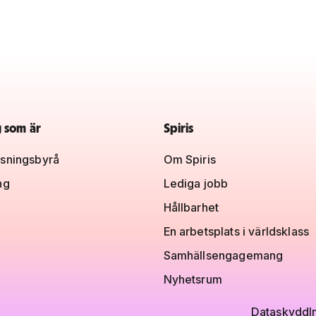
g som är
Spiris
sningsbyrå
Om Spiris
ng
Lediga jobb
Hållbarhet
En arbetsplats i världsklass
Samhällsengagemang
Nyhetsrum
Dataskydd
I