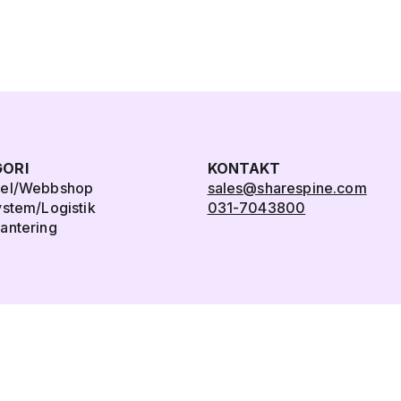
ORI
KONTAKT
del/Webbshop
sales@sharespine.com
ystem/Logistik
031-7043800
antering