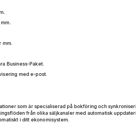
mm.
l mm.
er mm.
åra Business-Paket.
avisering med e-post.
ationer som är specialiserad på bokföring och synkroniseri
ningsflöden från olika säljkanaler med automatisk uppdater
matiskt i ditt ekonomisystem.