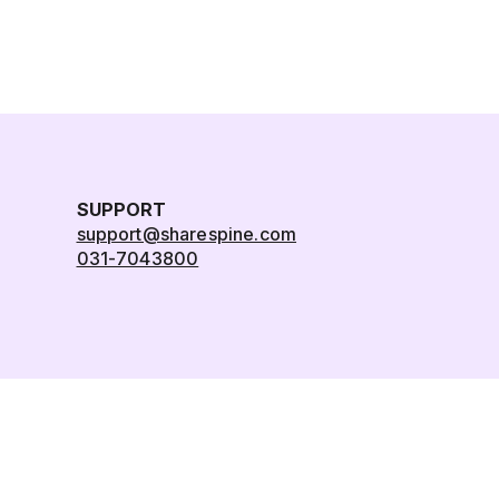
SUPPORT
support@sharespine.com
031-7043800