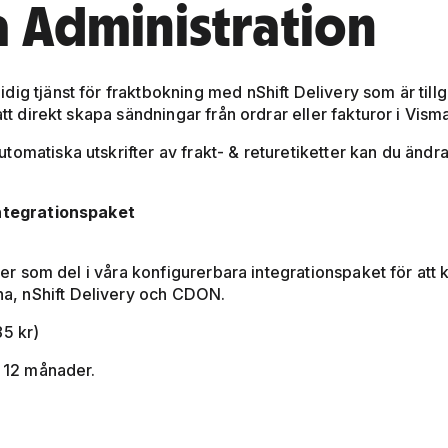
a Administration
ig tjänst för fraktbokning med nShift Delivery som är tillg
att direkt skapa sändningar från ordrar eller fakturor i Vism
tomatiska utskrifter av frakt- & returetiketter kan du änd
.
 integrationspaket
ller som del i våra konfigurerbara integrationspaket för att
a, nShift Delivery och CDON.
85 kr)
i 12 månader.