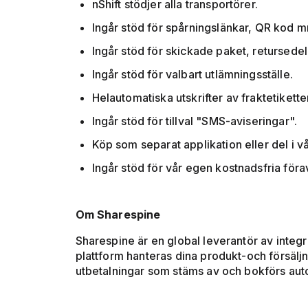
nShift stödjer alla transportörer.
Ingår stöd för spårningslänkar, QR kod 
Ingår stöd för skickade paket, retursede
Ingår stöd för valbart utlämningsställe.
Helautomatiska utskrifter av fraktetikett
Ingår stöd för tillval "SMS-aviseringar".
Köp som separat applikation eller del i v
Ingår stöd för vår egen kostnadsfria för
Om Sharespine
Sharespine är en global leverantör av integr
plattform hanteras dina produkt-och försälj
utbetalningar som stäms av och bokförs auto