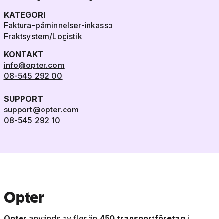
KATEGORI
Faktura-påminnelser-inkasso
Fraktsystem/Logistik
KONTAKT
info@opter.com
08-545 292 00
SUPPORT
support@opter.com
08-545 292 10
Opter
Opter
används av fler än
450 transportföretag
i