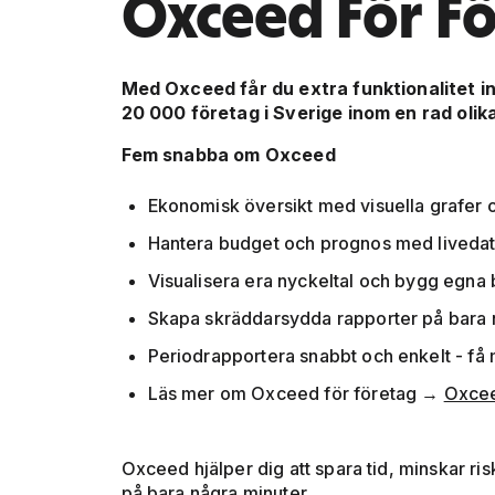
Oxceed För F
Med Oxceed får du extra funktionalitet i
20 000 företag i Sverige inom en rad olik
Fem snabba om Oxceed
Ekonomisk översikt med visuella grafer o
Hantera budget och prognos med liveda
Visualisera era nyckeltal och bygg egna 
Skapa skräddarsydda rapporter på bara n
Periodrapportera snabbt och enkelt - få m
Läs mer om Oxceed för företag →
Oxcee
Oxceed hjälper dig att spara tid, minskar r
på bara några minuter.