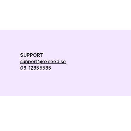
SUPPORT
support@oxceed.se
08-12855585