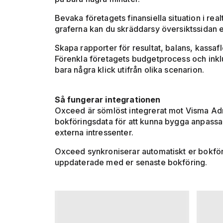
Bevaka företagets finansiella situation i rea
graferna kan du skräddarsy översiktssidan e
Skapa rapporter för resultat, balans, kassa
Förenkla företagets budgetprocess och inklu
bara några klick utifrån olika scenarion.
Så fungerar integrationen
Oxceed är sömlöst integrerat mot Visma Admi
bokföringsdata för att kunna bygga anpassad
externa intressenter.
Oxceed synkroniserar automatiskt er bokförin
uppdaterade med er senaste bokföring.