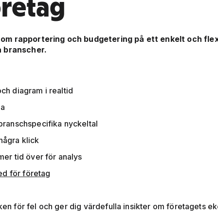
öretag
nom rapportering och budgetering på ett enkelt och fle
a branscher.
ch diagram i realtid
ta
branschspecifika nyckeltal
ågra klick
er tid över för analys
d för företag
isken för fel och ger dig värdefulla insikter om företaget