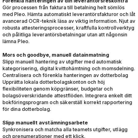
Förenkla hanteringen av din leverantörsreskontra
Gör processen från faktura till betalning helt sömlös
med Pleo. Hämta automatiskt leverantörsfakturor och låt
avancerad OCR-teknik läsa av viktig information. Njut av
robusta attesteringsprocesser, kraftfulla kontrollverktyg
och pålitliga leverantörsbetalningar utan att någonsin
lämna Pleo.
Mors och goodbye, manuell datainmatning
Slipp manuell hantering av utgifter med automatisk
kategorisering, digital kvittohämtning och momsdelning.
Centralisera och förenkla hanteringen av dotterbolag
Upprätta lokala dotterbolagskonton och höj
flexibiliteten genom köpgränser, budgetar och
bolagsöverskridande attestflöden. Integrera enkelt ditt
bokföringsprogram och säkerställ korrekt rapportering
för dina dotterbolag.
Slipp manuellt avstämningsarbete
Synkronisera och matcha alla teamets utgifter, utlägg
och prenumerationer med ett klick.