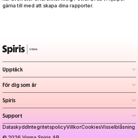
gärna till med att skapa dina rapporter.
Upptäck
– klicka för att expandera lista
För dig som är
– klicka för att expandera lista
Spiris
– klicka för att expandera lista
Support
– klicka för att expandera lista
Juridisk information
Dataskydd
Integritetspolicy
Villkor
Cookies
Visselblåsning
© 2026 Visma Spiris AB