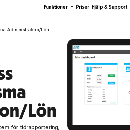
Funktioner
Priser
Hjälp & Support
ma Administration/Lön
ss
isma
ion/Lön
tem för tidrapportering,