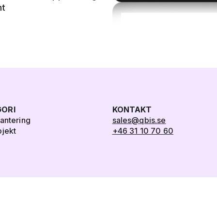
nt
ORI
KONTAKT
hantering
sales@qbis.se
ojekt
+46 31 10 70 60