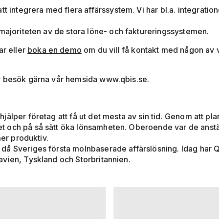
att integrera med flera affärssystem. Vi har bl.a. integrat
 majoriteten av de stora löne- och faktureringssystemen.
ar eller
boka en demo
om du vill få kontakt med någon av
r besök gärna vår hemsida www.qbis.se.
älper företag att få ut det mesta av sin tid. Genom att plan
 och på så sätt öka lönsamheten. Oberoende var de anstäl
mer produktiv.
då Sveriges första molnbaserade affärslösning. Idag har
vien, Tyskland och Storbritannien.