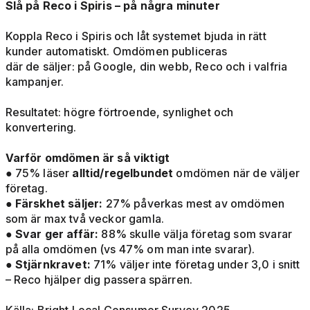
Slå på Reco i Spiris – på några minuter
Koppla Reco i Spiris och låt systemet bjuda in rätt
kunder automatiskt. Omdömen publiceras
där de säljer: på Google, din webb, Reco och i valfria
kampanjer.
Resultatet: högre förtroende, synlighet och
konvertering.
Varför omdömen är så viktigt
● 75% läser
alltid/regelbundet
omdömen när de väljer
företag.
●
Färskhet säljer:
27% påverkas mest av omdömen
som är max två veckor gamla.
●
Svar ger affär:
88% skulle välja företag som svarar
på alla omdömen (vs 47% om man inte svarar).
●
Stjärnkravet:
71% väljer inte företag under 3,0 i snitt
– Reco hjälper dig passera spärren.
Källa: Bright Local Consumer Survey 2025