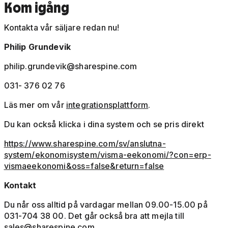
Kom igång
Kontakta vår säljare redan nu!
Philip Grundevik
philip.grundevik@sharespine.com
031- 376 02 76
Läs mer om vår
integrationsplattform
.
Du kan också klicka i dina system och se pris direkt
https://www.sharespine.com/sv/anslutna-
system/ekonomisystem/visma-eekonomi/?con=erp-
vismaeekonomi&oss=false&return=false
Kontakt
Du når oss alltid på vardagar mellan 09.00-15.00 på
031-704 38 00. Det går också bra att mejla till
sales@sharespine.com