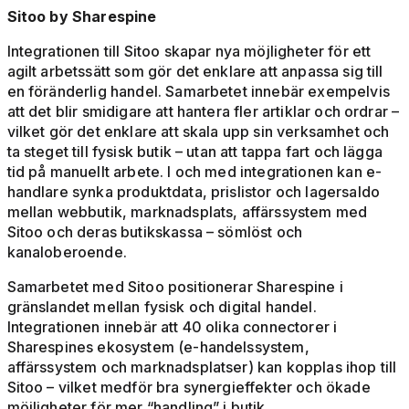
Sitoo by Sharespine
Integrationen till Sitoo skapar nya möjligheter för ett
agilt arbetssätt som gör det enklare att anpassa sig till
en föränderlig handel. Samarbetet innebär exempelvis
att det blir smidigare att hantera fler artiklar och ordrar –
vilket gör det enklare att skala upp sin verksamhet och
ta steget till fysisk butik – utan att tappa fart och lägga
tid på manuellt arbete. I och med integrationen kan e-
handlare synka produktdata, prislistor och lagersaldo
mellan webbutik, marknadsplats, affärssystem med
Sitoo och deras butikskassa – sömlöst och
kanaloberoende.
Samarbetet med Sitoo positionerar Sharespine i
gränslandet mellan fysisk och digital handel.
Integrationen innebär att 40 olika connectorer i
Sharespines ekosystem (e-handelssystem,
affärssystem och marknadsplatser) kan kopplas ihop till
Sitoo – vilket medför bra synergieffekter och ökade
möjligheter för mer “handling” i butik