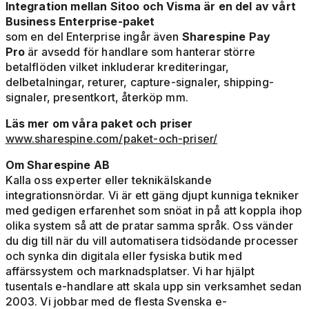
Integration mellan Sitoo och Visma är en del av vårt
Business Enterprise-paket
som en del Enterprise ingår även
Sharespine Pay
Pro
är avsedd för handlare som hanterar större
betalflöden vilket inkluderar krediteringar,
delbetalningar, returer, capture-signaler, shipping-
signaler, presentkort, återköp mm.
Läs mer om våra paket och priser
www.sharespine.com/paket-och-priser/
Om Sharespine AB
Kalla oss experter eller teknikälskande
integrationsnördar. Vi är ett gäng djupt kunniga tekniker
med gedigen erfarenhet som snöat in på att koppla ihop
olika system så att de pratar samma språk. Oss vänder
du dig till när du vill automatisera tidsödande processer
och synka din digitala eller fysiska butik med
affärssystem och marknadsplatser. Vi har hjälpt
tusentals e-handlare att skala upp sin verksamhet sedan
2003. Vi jobbar med de flesta Svenska e-