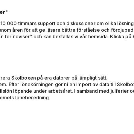
ser"
 10 000 timmars support och diskussioner om olika lösninga
enom åren för att ge läsare bättre förståelse och fördjupa
n för noviser" och kan beställas vi vår hemsida. Klicka på
urera Skolboxen på era datorer på lämpligt sätt.
stem. Efter lönekörningen gör ni en import av data till Skol
lslön löpande under arbetsåret. I samband med julferier o
stemets löneberedning.