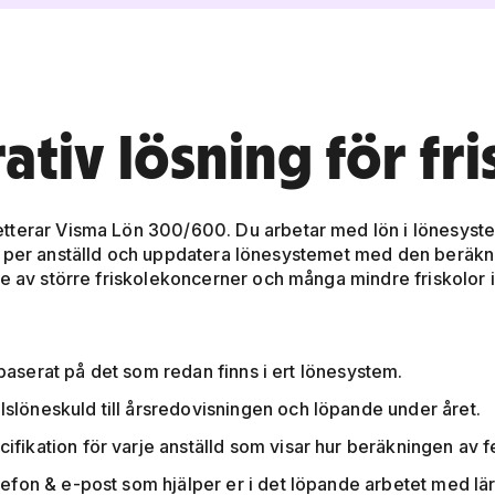
tiv lösning för fri
etterar Visma Lön 300/600. Du arbetar med lön i lönesystem
ön per anställd och uppdatera lönesystemet med den beräk
e av större friskolekoncerner och många mindre friskolor i
baserat på det som redan finns i ert lönesystem.
slöneskuld till årsredovisningen och löpande under året.
fikation för varje anställd som visar hur beräkningen av f
lefon & e-post som hjälper er i det löpande arbetet med lär