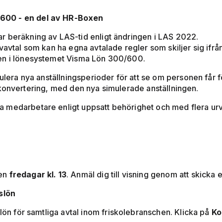
/600 - en del av HR-Boxen
r beräkning av LAS-tid enligt ändringen i LAS 2022.
vavtal som kan ha egna avtalade regler som skiljer sig ifr
gen i lönesystemet Visma Lön 300/600.
mulera nya anställningsperioder för att se om personen får
 en konvertering, med den nya simulerade anställningen.
 medarbetare enligt uppsatt behörighet och med flera urv
xen
fredagar kl. 13
. Anmäl dig till visning genom att skicka et
slön
slön för samtliga avtal inom friskolebranschen. Klicka på
Ko