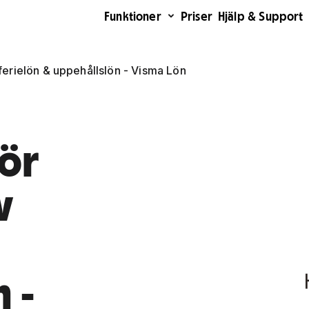
Funktioner
Priser
Hjälp & Support
erielön & uppehållslön - Visma Lön
ör
v
 -