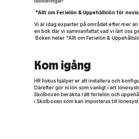
utbildningar!
"Allt om Ferielön & Uppehållslön för novi
Vi är idag experter på området efter mer än
en bok där vi sammanfattat vad vi lärt oss g
Boken heter "Allt om Ferielön & Uppehållslö
Kom igång
HR Fokus hjälper er att installera och konfig
Därefter gör ni lön som vanligt i ert lönesy
Skolboxen beräkna rätt ferielön och uppehål
i Skolboxen som kan importeras till lönesy