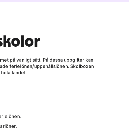
skolor
et på vanligt sätt. På dessa uppgifter kan
nade ferielönen/uppehållslönen. Skolboxen
 hela landet.
erielönen.
arlöner.