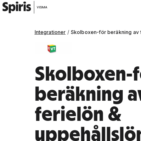
Integrationer
Skolboxen-för beräkning av f
Skolboxen-f
beräkning a
ferielön &
uppehållslön