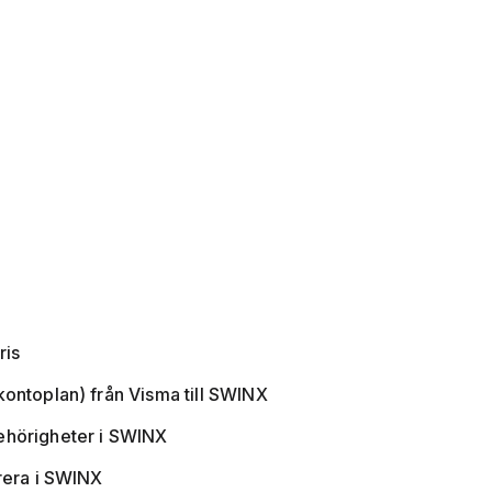
ris
kontoplan) från Visma till SWINX
behörigheter i SWINX
trera i SWINX