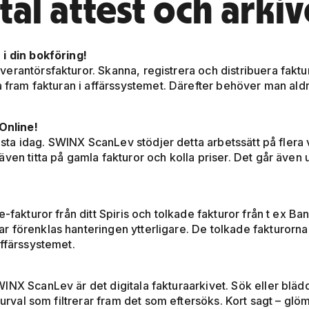
tal attest och arkiv
i din bokföring!
rantörsfakturor. Skanna, registrera och distribuera faktura
a fram fakturan i affärssystemet. Därefter behöver man aldr
 Online!
lesta idag. SWINX ScanLev stödjer detta arbetssätt på flera v
ven titta på gamla fakturor och kolla priser. Det går även
e-fakturor från ditt Spiris och tolkade fakturor från t ex B
 förenklas hanteringen ytterligare. De tolkade fakturorna 
affärssystemet.
NX ScanLev är det digitala fakturaarkivet. Sök eller blädd
a urval som filtrerar fram det som eftersöks. Kort sagt – gl