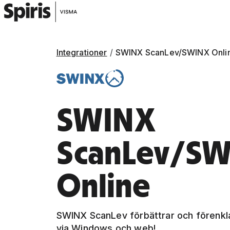
Integrationer
SWINX ScanLev/SWINX Onli
SWINX
ScanLev/S
Online
SWINX ScanLev förbättrar och förenkla
via Windows och web!