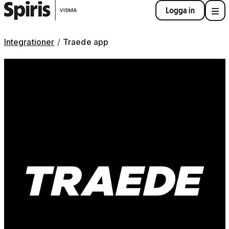
Logga in
Integrationer
Traede app