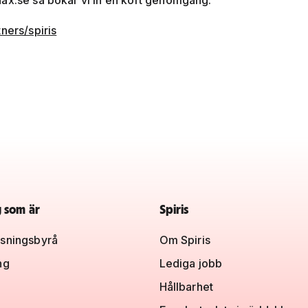
nax.se
så bokar vi in en kort genomgång.
ners/spiris
g som är
Spiris
sningsbyrå
Om Spiris
ng
Lediga jobb
Hållbarhet