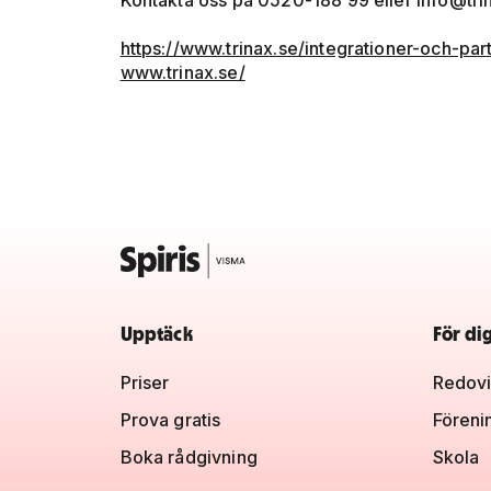
Kontakta oss på 0520-188 99 eller
info@tri
https://www.trinax.se/integrationer-och-part
www.trinax.se/
Upptäck
För di
Priser
Redovi
Prova gratis
Föreni
Boka rådgivning
Skola