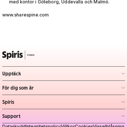
med kontor i Göteborg, Uddevalla och Malmö.
www.sharespine.com
Upptäck
– klicka för att expandera lista
För dig som är
– klicka för att expandera lista
Spiris
– klicka för att expandera lista
Support
– klicka för att expandera lista
Dataskydd
Integritetspolicy
Villkor
Cookies
Visselblåsning