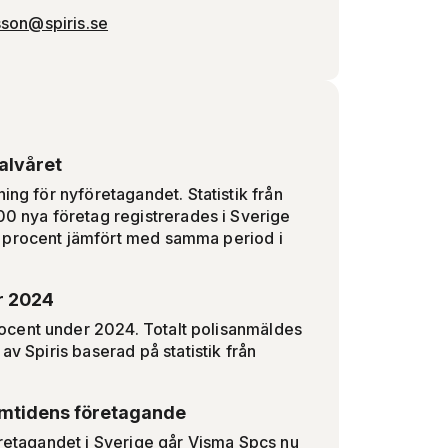
sson@spiris.se
alvåret
ing för nyföretagandet. Statistik från
00 nya företag registrerades i Sverige
2 procent jämfört med samma period i
er 2024
ocent under 2024. Totalt polisanmäldes
av Spiris baserad på statistik från
ramtidens företagande
företagandet i Sverige går Visma Spcs nu