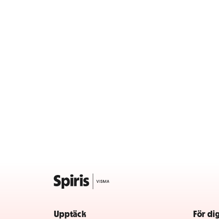
Upptäck
För di