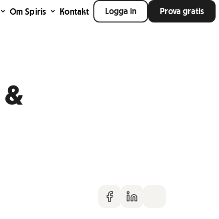
Logga in
Prova gratis
Om Spiris
Kontakt
 &
Dela på faceboo
Dela på Linke
Dela via m