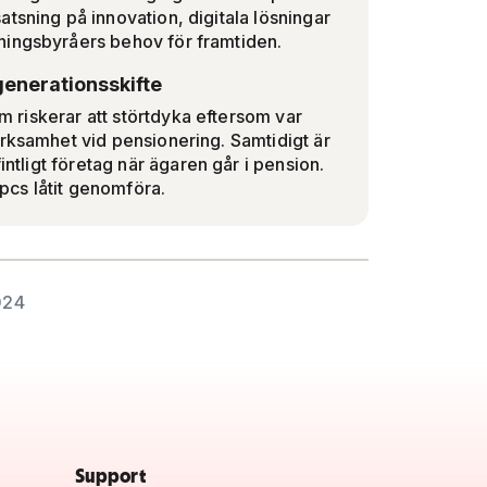
tsning på innovation, digitala lösningar
ningsbyråers behov för framtiden.
generationsskifte
om riskerar att störtdyka eftersom var
erksamhet vid pensionering. Samtidigt är
intligt företag när ägaren går i pension.
pcs låtit genomföra.
024
Support