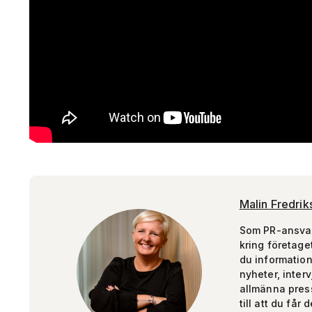
Malin Fredrik
Som PR-ansvari
kring företage
du informatio
nyheter, inter
allmänna press
till att du får