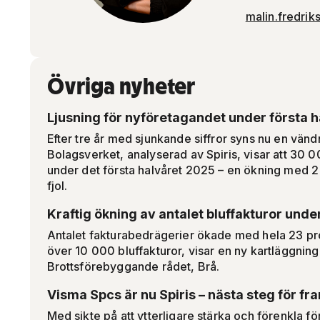
malin.fredrik
Övriga nyheter
Ljusning för nyföretagandet under första h
Efter tre år med sjunkande siffror syns nu en vändn
Bolagsverket, analyserad av Spiris, visar att 30 0
under det första halvåret 2025 – en ökning med 
fjol.
Kraftig ökning av antalet bluffakturor und
Antalet fakturabedrägerier ökade med hela 23 pr
över 10 000 bluffakturor, visar en ny kartläggning 
Brottsförebyggande rådet, Brå.
Visma Spcs är nu Spiris – nästa steg för f
Med sikte på att ytterligare stärka och förenkla 