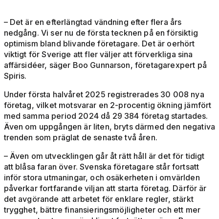
– Det är en efterlängtad vändning efter flera års
nedgång. Vi ser nu de första tecknen på en försiktig
optimism bland blivande företagare. Det är oerhört
viktigt för Sverige att fler väljer att förverkliga sina
affärsidéer, säger Boo Gunnarson, företagarexpert på
Spiris.
Under första halvåret 2025 registrerades 30 008 nya
företag, vilket motsvarar en 2-procentig ökning jämfört
med samma period 2024 då 29 384 företag startades.
Även om uppgången är liten, bryts därmed den negativa
trenden som präglat de senaste två åren.
– Även om utvecklingen går åt rätt håll är det för tidigt
att blåsa faran över. Svenska företagare står fortsatt
inför stora utmaningar, och osäkerheten i omvärlden
påverkar fortfarande viljan att starta företag. Därför är
det avgörande att arbetet för enklare regler, stärkt
trygghet, bättre finansieringsmöjligheter och ett mer