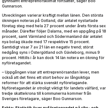
gynnsamt entreprenörsklimat fortsätter, säger Boo
Gunnarson.
Utvecklingen varierar kraftigt mellan länen. Den största
ökningen noteras på Gotland, där antalet nystartade
företag steg med hela 27 procent under årets första sex
månader. Därefter följer Dalarna, med en uppgång på 18
procent, samt Värmland och Södermanland där antalet
nya bolag ökade med 17 respektive 15 procent.
Samtidigt visar 7 av 21 län en negativ trend; störst
nedgång syns i Östergötland och Gävleborg, minus 9
procent. Hittills i år kan dock 14 län notera en ökning för
nyföretagandet.
– Uppgången visar att entreprenörsandan lever, men
också att det finns ett stort behov av långsiktiga
reformer för att stärka svenskt nyföretagande.
Nyföretagandet är otroligt viktigt för landets välfärd, var
tredje skattekrona till kommunerna kommer från
Sveriges företagare, säger Boo Gunnarson.
Fakta: Statistik över nyföretagandet på riks- och