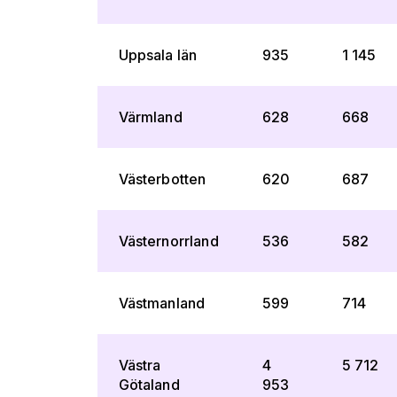
Uppsala län
935
1 145
Värmland
628
668
Västerbotten
620
687
Västernorrland
536
582
Västmanland
599
714
Västra
4
5 712
Götaland
953