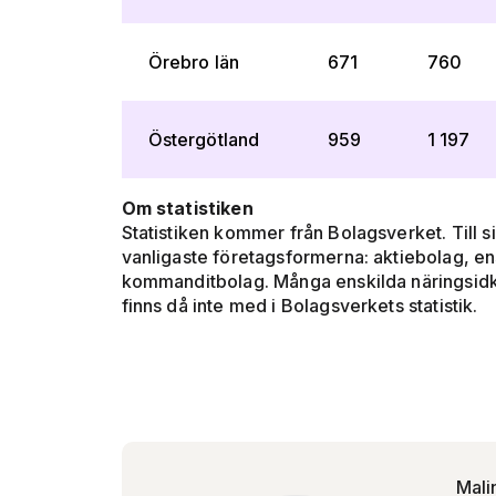
Örebro län
671
760
Östergötland
959
1 197
Om statistiken
Statistiken kommer från Bolagsverket. Till s
vanligaste företagsformerna: aktiebolag, en
kommanditbolag. Många enskilda näringsidka
finns då inte med i Bolagsverkets statistik.
Mali