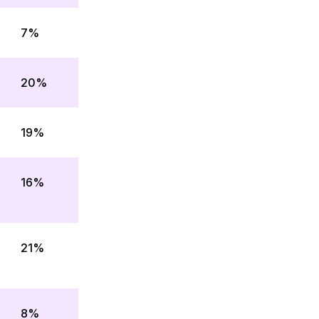
7%
20%
19%
16%
21%
8%