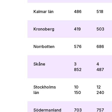
Kalmar län
486
518
Kronoberg
419
503
Norrbotten
576
686
Skåne
3
4
852
487
Stockholms
10
12
län
150
240
Södermanland
703
757