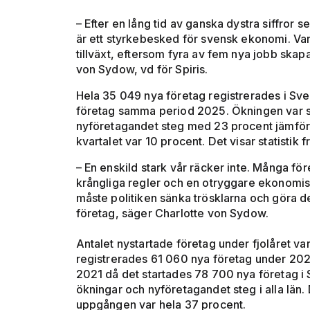
– Efter en lång tid av ganska dystra siffror 
är ett styrkebesked för svensk ekonomi. Varje
tillväxt, eftersom fyra av fem nya jobb ska
von Sydow, vd för Spiris.
Hela 35 049 nya företag registrerades i Sv
företag samma period 2025. Ökningen var so
nyföretagandet steg med 23 procent jämfö
kvartalet var 10 procent. Det visar statistik
– En enskild stark vår räcker inte. Många f
krångliga regler och en otryggare ekonomisk
måste politiken sänka trösklarna och göra de
företag, säger Charlotte von Sydow.
Antalet nystartade företag under fjolåret v
registrerades 61 060 nya företag under 2025
2021 då det startades 78 700 nya företag i S
ökningar och nyföretagandet steg i alla län
uppgången var hela 37 procent.