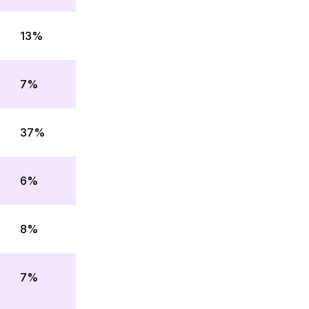
13%
7%
37%
6%
8%
7%