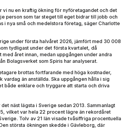
ser vi nu en kraftig ökning för nyföretagandet och det
 person som tar steget till eget bidrar till jobb och
pas i nya små och medelstora företag, säger Charlotte
erige under första halvåret 2026, jämfört med 30 008
m tydligast under det första kvartalet, då
rt med året innan, medan uppgången under andra
 från Bolagsverket som Spiris har analyserat.
öretagare brottas fortfarande med höga kostnader,
 vardag än anställda. Ska uppgången hålla i sig
t både enklare och tryggare att starta och driva
ar det näst lägsta i Sverige sedan 2013. Sammanlagt
, vilket var hela 22 procent lägre än rekordåret
verige. Tolv av 21 län visade tvåsiffriga procentuella
. Den största ökningen skedde i Gävleborg, där