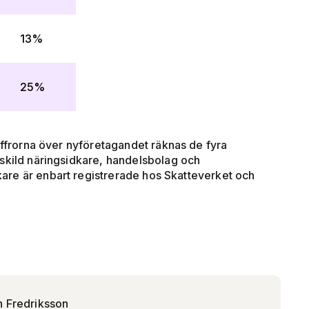
13%
25%
iffrorna över nyföretagandet räknas de fyra
skild näringsidkare, handelsbolag och
re är enbart registrerade hos Skatteverket och
n Fredriksson