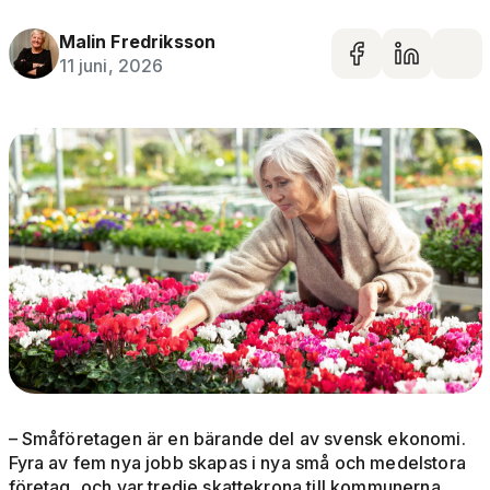
Malin Fredriksson
Dela på 
Dela 
De
11 juni, 2026
– Småföretagen är en bärande del av svensk ekonomi.
Fyra av fem nya jobb skapas i nya små och medelstora
företag, och var tredje skattekrona till kommunerna