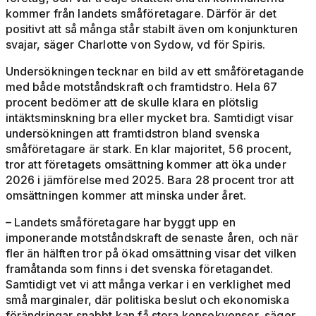
kommer från landets småföretagare. Därför är det
positivt att så många står stabilt även om konjunkturen
svajar, säger Charlotte von Sydow, vd för Spiris.
Undersökningen tecknar en bild av ett småföretagande
med både motståndskraft och framtidstro. Hela 67
procent bedömer att de skulle klara en plötslig
intäktsminskning bra eller mycket bra. Samtidigt visar
undersökningen att framtidstron bland svenska
småföretagare är stark. En klar majoritet, 56 procent,
tror att företagets omsättning kommer att öka under
2026 i jämförelse med 2025. Bara 28 procent tror att
omsättningen kommer att minska under året.
– Landets småföretagare har byggt upp en
imponerande motståndskraft de senaste åren, och när
fler än hälften tror på ökad omsättning visar det vilken
framåtanda som finns i det svenska företagandet.
Samtidigt vet vi att många verkar i en verklighet med
små marginaler, där politiska beslut och ekonomiska
förändringar snabbt kan få stora konsekvenser, säger